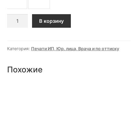
Количество
В корзину
товара
Печать
по
оттиску
Категория:
Печати ИП, Юр. лица, Врача и по оттиску
Похожие