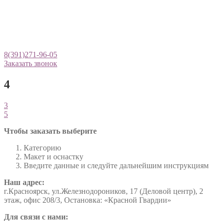
8(391)271-96-05
Заказать звонок
4
Навигация
Предыдущая
3
запись:
Следующая
5
по
запись:
Чтобы заказать выберите
записям
Категорию
Макет и оснастку
Введите данные и следуйте дальнейшим инструкциям
Наш адрес:
г.Красноярск, ул.Железнодороников, 17 (Деловой центр), 2
этаж, офис 208/3, Остановка: «Красной Гвардии»
Для связи с нами: