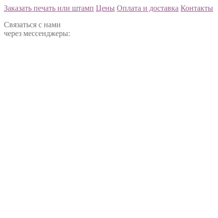
Заказать печать или штамп
Цены
Оплата и доставка
Контакты
Связаться с нами
через мессенджеры: